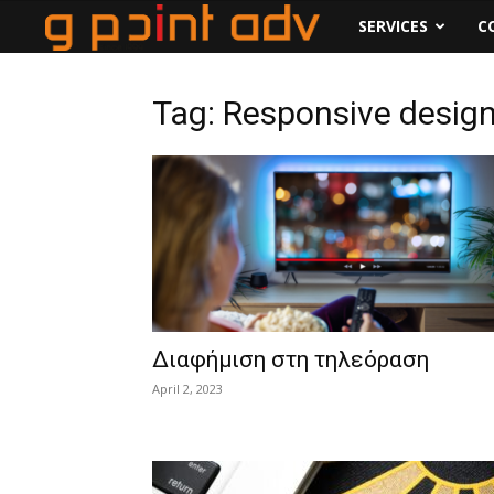
www.gpoint.gr
SERVICES
C
Tag: Responsive desig
Διαφήμιση στη τηλεόραση
April 2, 2023